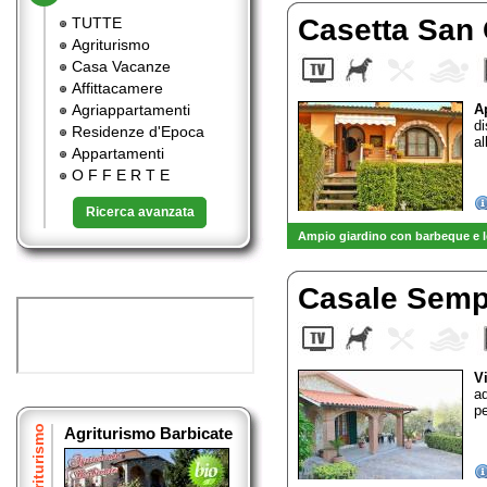
Casetta San
TUTTE
Agriturismo
Casa Vacanze
Affittacamere
Agriappartamenti
A
d
Residenze d'Epoca
al
Appartamenti
O F F E R T E
Ricerca avanzata
Ampio giardino con barbeque e l
Casale Sem
V
ad
pe
Agriturismo
Agriturismo Barbicate