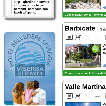
ampio
giardino riservato
con parco giochi per
bambini
,
barbecue con
tavoli
all'aperto.
Convenzionati con le Terme di S
Barbicate
-
Satu
A
d
co
Convenzionati con le Terme di S
Valle Martin
A