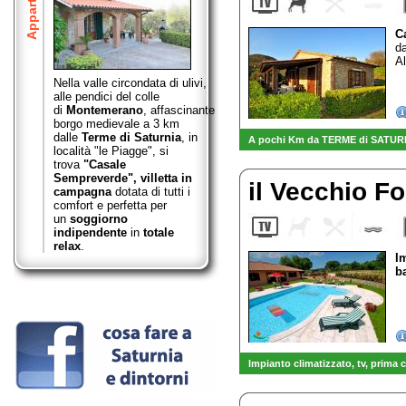
C
d
Al
Nella valle circondata di ulivi,
alle pendici del colle
di
Montemerano
,
affascinante
borgo medievale a 3 km
dalle
Terme di Saturnia
, in
A pochi Km da TERME di SATURNIA
località "le Piagge", si
trova
"Casale
Sempreverde",
villetta in
il Vecchio F
campagna
dotata di tutti i
comfort e perfetta per
un
soggiorno
indipendente
in
totale
relax
.
I
b
Impianto climatizzato, tv
, prima 
-
VENDITA diretta OLIO EXTRAV