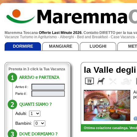
Maremma Toscana
Offerte Last Minute 2026
.
Contatto DIRETTO per la tua v
Vacanze Turismo in Agriturismo - Alberghi - Bed and Breakfast - Case Vacanza
DORMIRE
MANGIARE
LUOGHI
ME
la Valle degli
Prenota in 3 click la Tua Vacanza
ARRIVO e PARTENZA
Arrivo il :
Ai
Parto il :
p
QUANTI SIAMO ?
Adulti:
Bambini:
Ottima colazione casalinga. Vendi
DOVE DORMIAMO ?