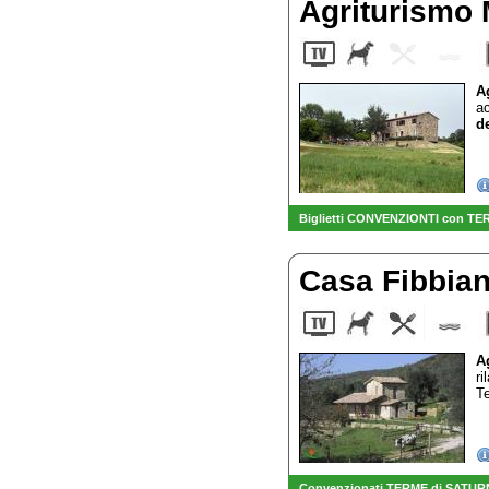
Agriturismo
A
a
de
Biglietti CONVENZIONTI con TER
Casa Fibbia
A
ri
Te
Convenzionati TERME di SATUR