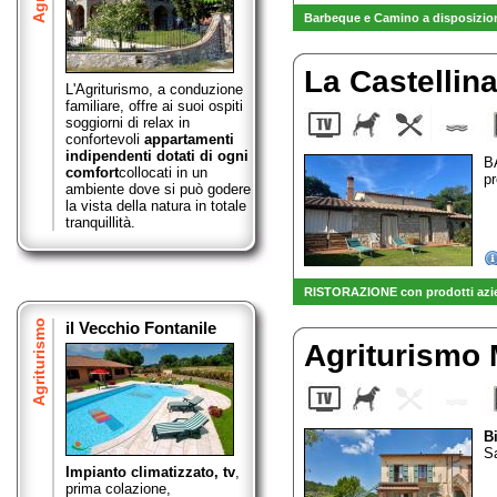
Barbeque e Camino a disposizion
La Castellin
L'Agriturismo, a conduzione
familiare, offre ai suoi ospiti
soggiorni di relax in
confortevoli
appartamenti
indipendenti dotati di ogni
B
comfort
collocati in un
pr
ambiente dove si può godere
la vista della natura in totale
tranquillità.
RISTORAZIONE con prodotti azien
Agriturismo
il Vecchio Fontanile
Agriturismo
B
Sa
Impianto climatizzato, tv
,
prima colazione,