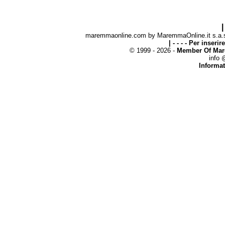
|
maremmaonline.com by MaremmaOnline.it s.a.s. 
| - - - - Per inseri
© 1999 - 2026 -
Member Of Mar
info
Informat