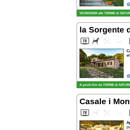
VICINISSIMI alle TERME di SATU
la Sorgente 
C
v
A pochi Km da TERME di SATURNIA 
Casale i Mon
A
pa