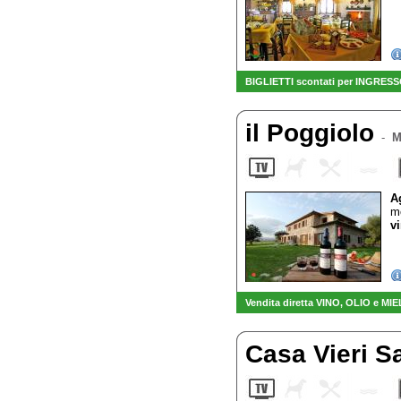
BIGLIETTI scontati per INGRESSO
il Poggiolo
-
M
A
mo
vi
Vendita diretta VINO, OLIO e MIE
Casa Vieri S